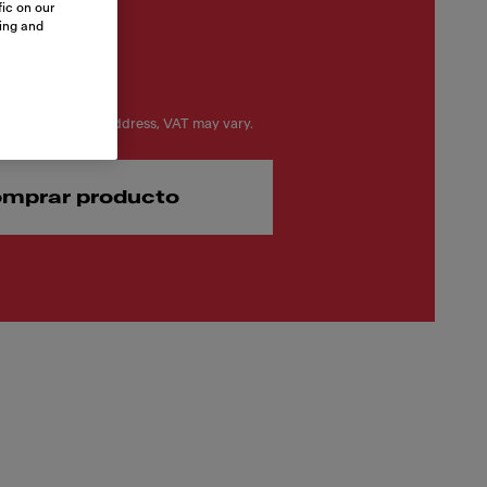
ic on our
sing and
on your delivery address, VAT may vary.
mprar producto