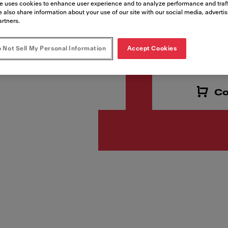
Número de artículo
e uses cookies to enhance user experience and to analyze performance and traff
 also share information about your use of our site with our social media, adverti
116.0609.445
artners.
 Not Sell My Personal Information
Accept Cookies
VAT included. Depending 
Co