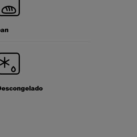
pan
Descongelado