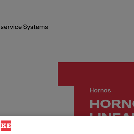
service Systems
Hornos
HORN
LINEA