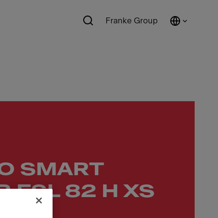
Franke Group
O SMART
R FSL 82 H XS