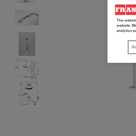
This websit
website. We
analytics p
Do