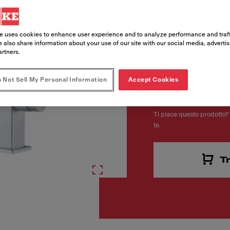
Codice Prodotto
115.0547.853
e uses cookies to enhance user experience and to analyze performance and traff
 also share information about your use of our site with our social media, adverti
artners.
 Not Sell My Personal Information
Accept Cookies
582,00
Ti piace questo prodotto? 
te.
T