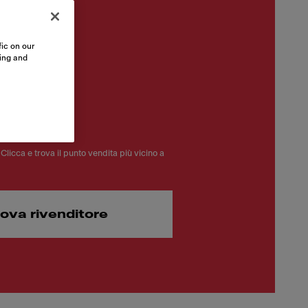
ic on our
sing and
 €
Clicca e trova il punto vendita più vicino a
rova rivenditore