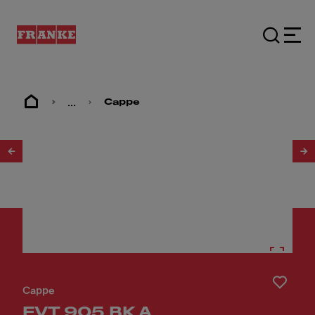
...
Cappe
1
/
3
Cappe
FVT 905 BK A