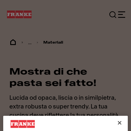
...
Materiali
Mostra di che
pasta sei fatto!
Lucida od opaca, liscia o in similpietra,
extra robusta o super trendy. La tua
cucina deve riflettere la tua personalità,
motivo per cui ogni dettaglio conta. Per