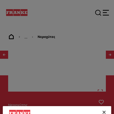
...
Νεροχύτες
1
/
2
Νεροχύτης
Logica Line LLX 621-116