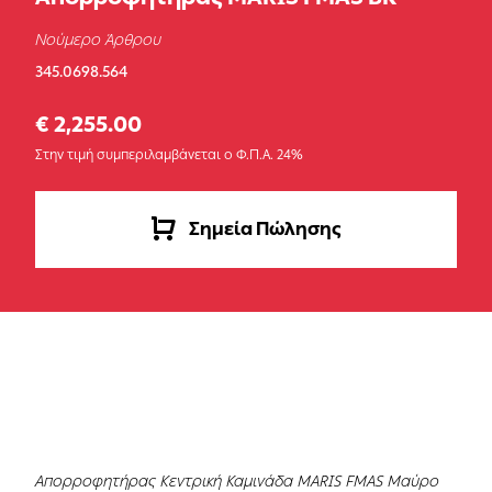
Νούμερο Άρθρου
345.0698.564
€ 2,255.00
Στην τιμή συμπεριλαμβάνεται ο Φ.Π.Α. 24%
Σημεία Πώλησης
Απορροφητήρας Κεντρική Καμινάδα MARIS FMAS Μαύρο