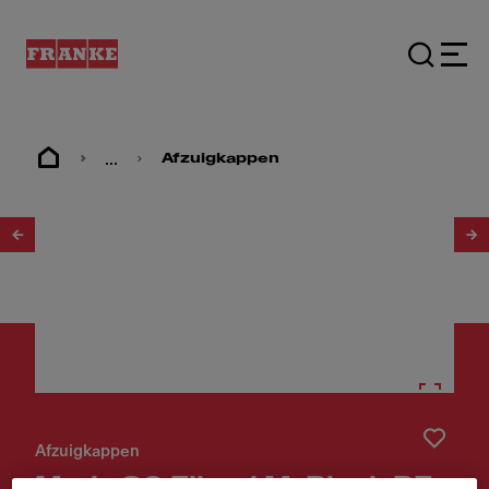
...
Afzuigkappen
1
/
23
Afzuigkappen
Maris 80 Eiland M. Black RE