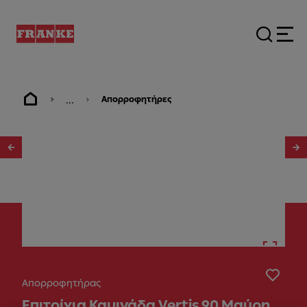
...
Απορροφητήρες
1
/
3
Απορροφητήρας
Επιτοίχια Καμινάδα Vertis 90 Μαύρη