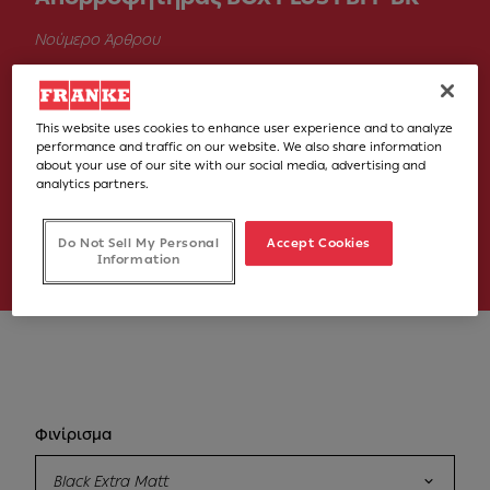
Νούμερο Άρθρου
305.0665.392
895,00 €
This website uses cookies to enhance user experience and to analyze
performance and traffic on our website. We also share information
Στην τιμή συμπεριλαμβάνεται ο Φ.Π.Α. 24%
about your use of our site with our social media, advertising and
analytics partners.
Σημεία Πώλησης
Do Not Sell My Personal
Accept Cookies
Information
Φινίρισμα
Black Extra Matt