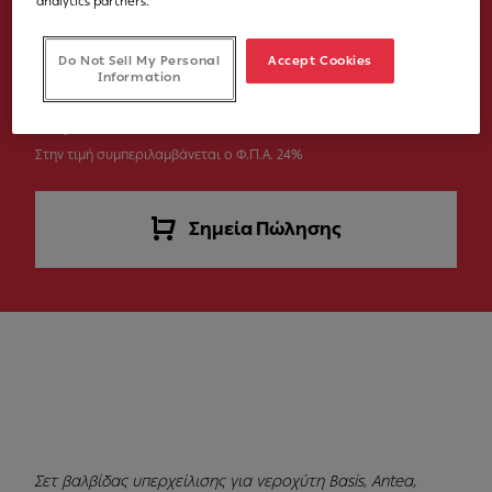
analytics partners.
Νούμερο Άρθρου
Do Not Sell My Personal
Accept Cookies
112.0657.946
Information
40,00 €
Στην τιμή συμπεριλαμβάνεται ο Φ.Π.Α. 24%
Σημεία Πώλησης
Σετ βαλβίδας υπερχείλισης για νεροχύτη Basis, Antea,