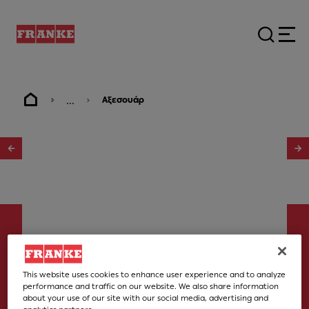
...
Αξεσουάρ
1
/
2
This website uses cookies to enhance user experience and to analyze
Αξεσουάρ
performance and traffic on our website. We also share information
about your use of our site with our social media, advertising and
Manual waste kit set 1 bowl MB