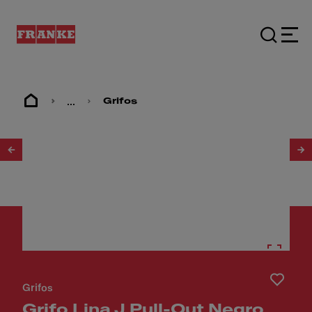
...
Grifos
1
/
4
Grifos
Grifo Lina J Pull-Out Negro