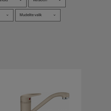
undid
Versioon
Mudelite valik