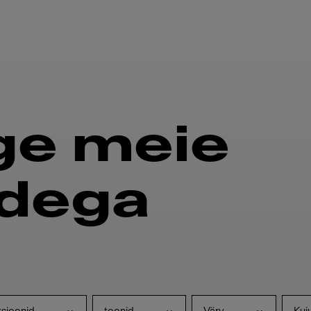
ge meie
idega