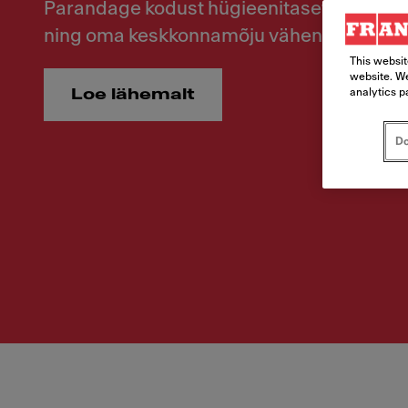
Parandage kodust hügieenitaset, samal aj
ning oma keskkonnamõju vähendades
This websit
website. We
Loe lähemalt
analytics p
Do
Atlas Neo andur. Parandage kodust hügieenitaset, 