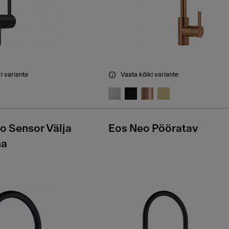
i variante
Vaata kõiki variante
o Sensor Välja
Eos Neo Pööratav
ma