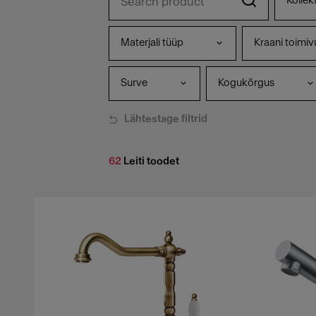
Kollek
Materjali tüüp
Kraani toimiv
Surve
Kogukõrgus
Lähtestage filtrid
62
Leiti toodet