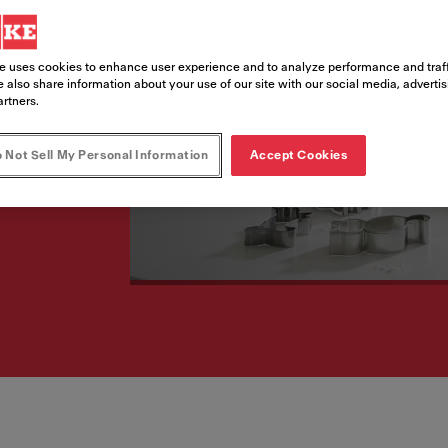
al kulusid kärpides
e uses cookies to enhance user experience and to analyze performance and traff
 also share information about your use of our site with our social media, adverti
artners.
 Not Sell My Personal Information
Accept Cookies
samal ajal kulusid kärpides ning oma keskkonnamõju vähe