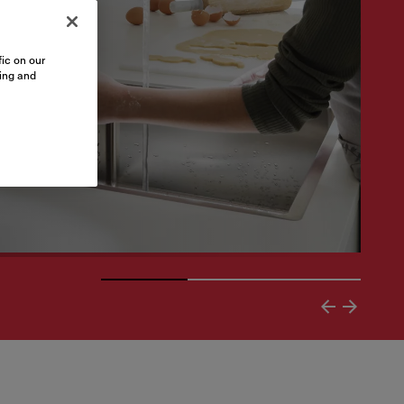
ic on our
sing and
ndades