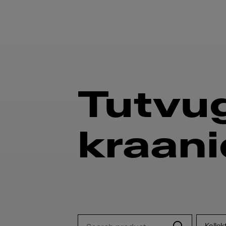
Tutvu
kraan