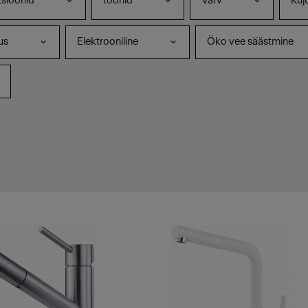
tsioonid
toonid
Värv
Kuj
us
Elektrooniline
Öko vee säästmine