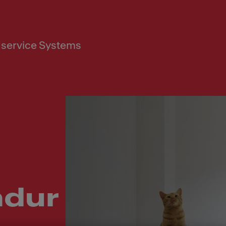
service Systems
ndur