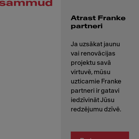
sammud
Atrast Franke
partneri
Ja uzsākat jaunu
vai renovācijas
projektu savā
virtuvē, mūsu
uzticamie Franke
partneri ir gatavi
iedzīvināt Jūsu