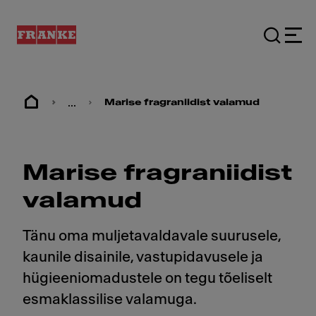
...
Marise fragraniidist valamud
Marise fragraniidist
valamud
Tänu oma muljetavaldavale suurusele,
kaunile disainile, vastupidavusele ja
hügieeniomadustele on tegu tõeliselt
esmaklassilise valamuga.