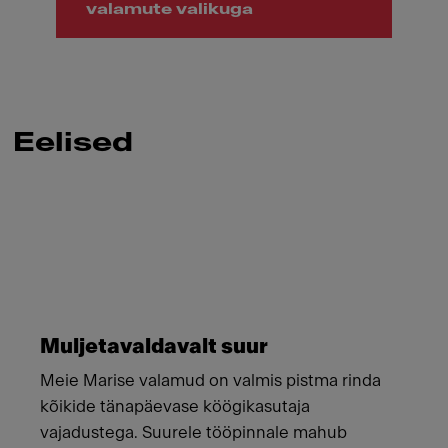
valamute valikuga
Eelised
Meet Franke
Muljetavaldavalt suur
Meie Marise valamud on valmis pistma rinda
kõikide tänapäevase köögikasutaja
vajadustega. Suurele tööpinnale mahub