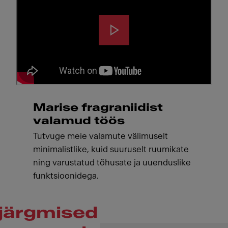
Marise fragraniidist
valamud töös
Tutvuge meie valamute välimuselt
minimalistlike, kuid suuruselt ruumikate
ning varustatud tõhusate ja uuenduslike
funktsioonidega.
järgmised