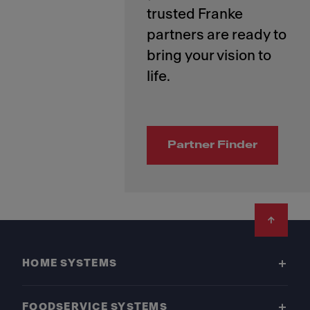
trusted Franke
partners are ready to
bring your vision to
Partner Finder
Footer
HOME SYSTEMS
FOODSERVICE SYSTEMS