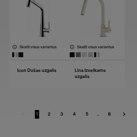
Skatīt visus variantus
Skatīt visus variantus
Icon Dušas uzgalis
Lina Izvelkams
uzgalis
1
2
3
4
5
..
8
Iepriekšējā lapa
Doties uz lapu
Doties uz lapu
Doties uz lapu
Doties uz lapu
Doties uz lapu
Doties uz lap
Nākam