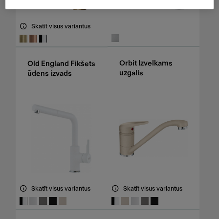
Skatīt visus variantus
Orbit Izvelkams
Old England Fikšets
uzgalis
ūdens izvads
Skatīt visus variantus
Skatīt visus variantus