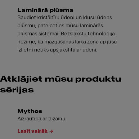
Laminārā plūsma
Baudiet kristāltīru ūdeni un klusu ūdens
plūsmu, pateicoties mūsu laminārās
plūsmas sistēmai. Bezšļakstu tehnoloģija
nozīmē, ka mazgāšanas laikā zona ap jūsu
izlietni netiks apšļakstīta ar ūdeni.
Atklājiet mūsu produktu
sērijas
Mythos
Aizrautība ar dizainu
Lasīt vairāk