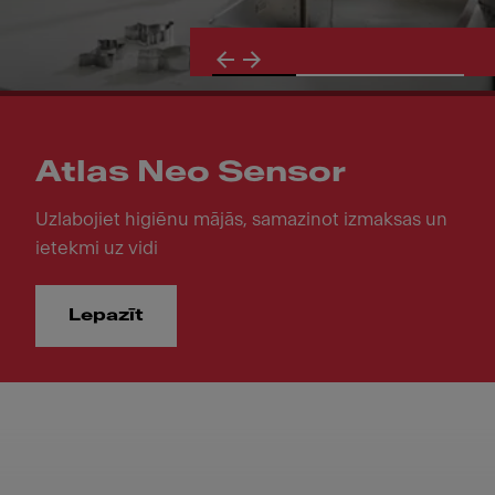
Atlas Neo Sensor
Uzlabojiet higiēnu mājās, samazinot izmaksas un
ietekmi uz vidi
Lepazīt
Atlas Neo Sensor. Uzlabojiet higiēnu mājās, samazinot izm