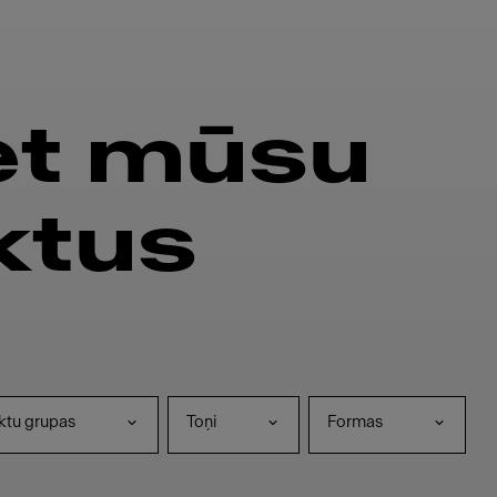
et mūsu
ktus
ktu grupas
Toņi
Formas