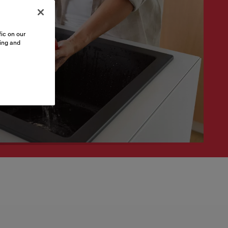
ic on our
sing and