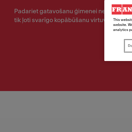
Padariet gatavošanu ģimenei neticami vieg
tik ļoti svarīgo kopābūšanu virtuvē.
This websit
website. We
analytics p
Do