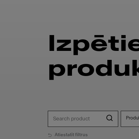
Izpēti
produ
Produ
Atiestatīt filtrus