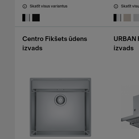
Skatīt visus variantus
Skatīt vis
Centro Fikšets ūdens
URBAN F
izvads
izvads