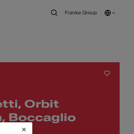
Franke Group
tti, Orbit
, Boccaglio