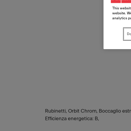
This websit
website. We
analytics p
Do
Rubinetti, Orbit Chrom, Boccaglio estra
Efficienza energetica: B,