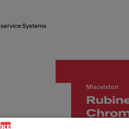
service Systems
Miscelatori
Rubine
Chrom
estrai