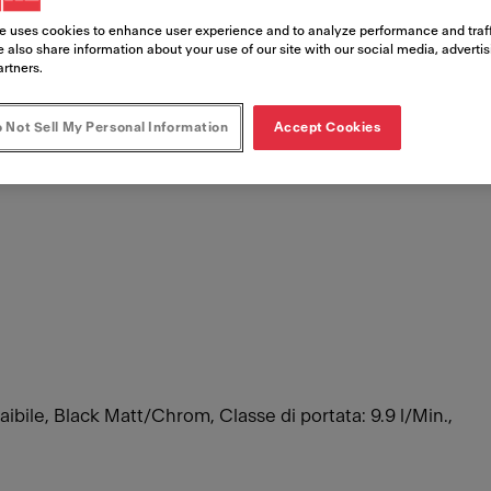
e uses cookies to enhance user experience and to analyze performance and traff
 also share information about your use of our site with our social media, adverti
Numero di articolo
artners.
115.0659.965
 Not Sell My Personal Information
Accept Cookies
ibile, Black Matt/Chrom, Classe di portata: 9.9 l/Min.,