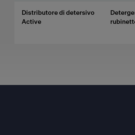
Distributore di detersivo
Deterge
Active
rubinett
Footer