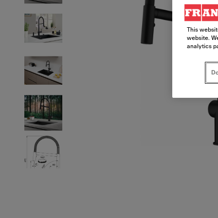
This websit
website. We
analytics p
Do