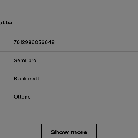
otto
7612986056648
Semi-pro
Black matt
Ottone
Show more