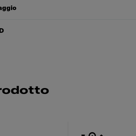
taggio
3D
rodotto