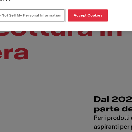
pe aspiran
 Not Sell My Personal Information
Accept Cookies
cottura in
era
Dal 20
parte d
Per i prodott
aspiranti per 