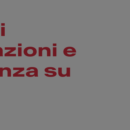
i
zioni e
nza su