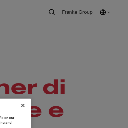
Franke Group
er di
ppe e
ic on our
sing and