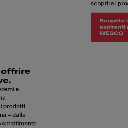
scoprire i pr
Scoprite 
aspiranti 
WESCO
offrire
ve.
stemi e
ina
 prodotti
ina – dalla
lo smaltimento