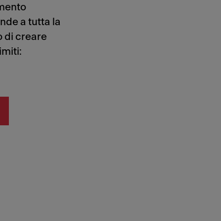
tamento
ende a tutta la
o di creare
miti: