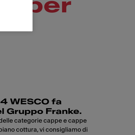
ti per
24 WESCO fa
el Gruppo Franke.
i delle categorie cappe e cappe
piano cottura, vi consigliamo di