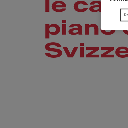
le cap
Do
piano 
Svizz