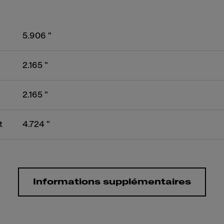
5.906 "
2.165 "
2.165 "
t
4.724 "
Informations supplémentaires