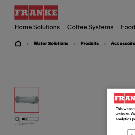
Home Solutions
Coffee Systems
Food
Water Solutions
Produits
Accessoire
This websit
website. We
analytics p