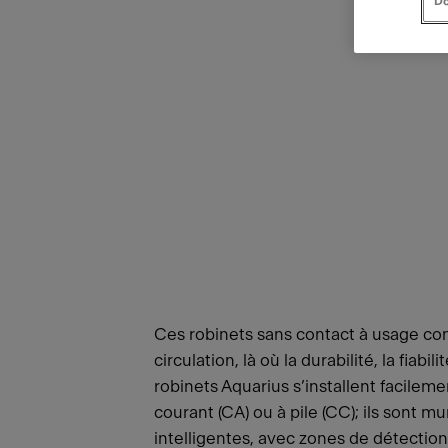
Do
Ces robinets sans contact à usage com
circulation, là où la durabilité, la fiab
robinets Aquarius s’installent facilem
courant (CA) ou à pile (CC); ils son
intelligentes, avec zones de détecti