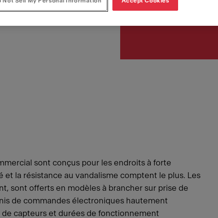
 Not Sell My Personal Information
Accept Cookies
Article Number
253.0221.372
mercial sont conçus pour les endroits à forte
ilité et la résistance au vandalisme comptent le plus. Les
ent, sont offerts en modèles à brancher sur prise de
t munis de commandes électroniques hautement
on de capteurs et durées de fonctionnement