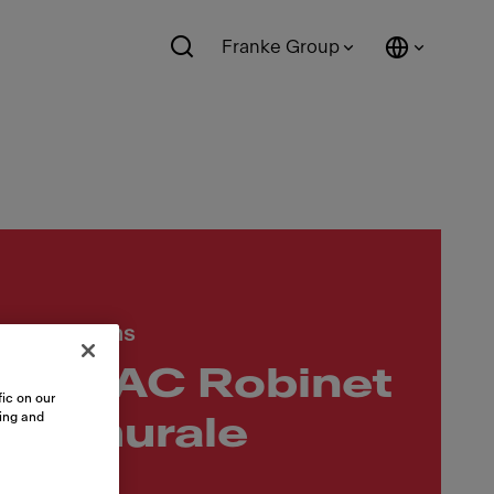
Franke Group
lles de bains
005AC Robinet
ic on our
sing and
ge murale