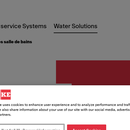
service Systems
Water Solutions
s salle de bains
Accessoires sa
AT02-
e uses cookies to enhance user experience and to analyze performance and traff
 also share information about your use of our site with our social media, adverti
monta
artners.