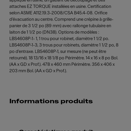
appliqué en usine, un gabarit de découpage et des
attaches EZ TORQUE installées en usine. Certification
selon ASME A112.19.3-2008/CSA B45.4-08. Orifice
d’évacuation au centre. Comprend une crépine à grille-
panier de 3 1/2 po (89 mm) avec rallonge tubulaire en
laiton de 1 1/2 po (DN38). Options de modèles :
LBS4608P-1- 1, 1 trou pour robinet, diamètre 1 1/2 po.
LBS4608P-1-3, 3 trous pour robinets, diamètre 1 1/2 po, 8
po d'entraxe. LBS4608P-1, sur mesure (ne peut être
retourné). 18 13/16 x 18 1/8 po Périmètre. 14 x 16 x 8 po Bol.
(AA x GD x Prof.). 478 x 460 mm Périmètre. 356 x 406 x
203 mm Bol. (AA x GD x Prof.).
Informations produits