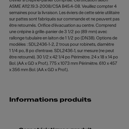
d’évier à crépine-panier comprise. Certification selon
ASME A112.19.3-2008/CSA B45.4-08. Veuillez compter 4
semaines pour la livraison. Les éviers de cette série utilitaire
sur pattes sont fabriqués sur commande et ne peuvent pas
être retournés. Orifice d’évacuation au centre. Comprend
une crépine à grille-panier de 3 1/2 po (89 mm) avec
rallonge tubulaire en laiton de 1 1/2 po (DN38). Options de
modèles : SDL2436-1-2, 2 trous pour robinets, diamètre
1 1/4 po, 8 po d'entraxe. SDL2436-1, sur mesure (ne peut
être retourné). 30 1/2 x 42 1/4 po Périmètre. 24 x 18 x 14 po
Bol. (AA x GD x Prof.). 775 x 1073 mm Périmètre. 610 x 457
x 356 mm Bol. (AA x GD x Prof.).
Informations produits