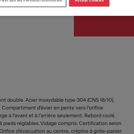
 Not Sell My Personal Information
Accept Cookies
Article Number
253.0221.432
ment double. Acier inoxydable type 304 (CNS 18/10),
 4. Compartiment d'évier en pente vers l’orifice
ge à l’avant et à l’arrière seulement. Rebord roulé.
à pieds réglables. Vidage compris. Certification selon
ifice d'évacuation au centre, crépine à grille-panier