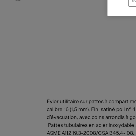
Do
Évier utilitaire sur pattes à comparti
calibre 16 (1,5 mm). Fini satiné poli n°
d’évacuation, avec coins arrondis à gor
Pattes tubulaires en acier inoxydable 
ASME A112.19.3-2008/CSA B45.4- 08. Or