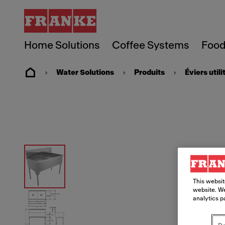
Home Solutions
Coffee Systems
Food
Water Solutions
Produits
Éviers utili
This websit
website. We
analytics p