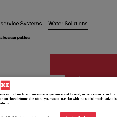
service Systems
Water Solutions
taires sur pattes
Éviers sur patt
DL244
e uses cookies to enhance user experience and to analyze performance and traff
 also share information about your use of our site with our social media, adverti
ca16, 
artners.