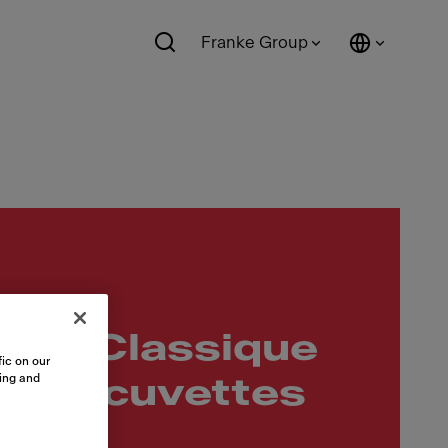
Franke Group
es
8-1 Classique
ic on our
sing and
deux cuvettes