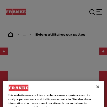
...
Éviers utilitaires sur pattes
1
/
2
This website uses cookies to enhance user experience and to
analyze performance and traffic on our website. We also share
Éviers sur pattes
information about your use of our site with our social media,