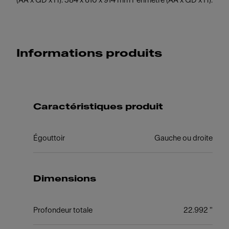
(AA x GD x H). 584 x 610 x 914 mm Périmètre (AA x GD x H).
Informations produits
Caractéristiques produit
Égouttoir
Gauche ou droite
Dimensions
Profondeur totale
22.992 "