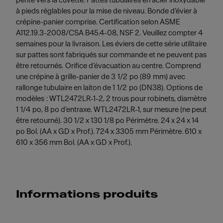
pente vers la cuvette. Pattes tubulaires en acier inoxydable
à pieds réglables pour la mise de niveau. Bonde d’évier à
crépine-panier comprise. Certification selon ASME
A112.19.3-2008/CSA B45.4-08, NSF 2. Veuillez compter 4
semaines pour la livraison. Les éviers de cette série utilitaire
sur pattes sont fabriqués sur commande et ne peuvent pas
être retournés. Orifice d’évacuation au centre. Comprend
une crépine à grille-panier de 3 1/2 po (89 mm) avec
rallonge tubulaire en laiton de 1 1/2 po (DN38). Options de
modèles : WTL2472LR-1-2, 2 trous pour robinets, diamètre
1 1/4 po, 8 po d'entraxe. WTL2472LR-1, sur mesure (ne peut
être retourné). 30 1/2 x 130 1/8 po Périmètre. 24 x 24 x 14
po Bol. (AA x GD x Prof.). 724 x 3305 mm Périmètre. 610 x
610 x 356 mm Bol. (AA x GD x Prof.).
Informations produits