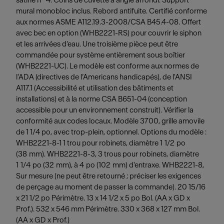
satiné n° 4. Coins de cuvette à angle arrondi. Support
mural monobloc inclus. Rebord antifuite. Certifié conforme
aux normes ASME A112.19.3-2008/CSA B45.4-08. Offert
avec bec en option (WHB2221-RS) pour couvrir le siphon
et les arrivées d'eau. Une troisième pièce peut être
commandée pour système entièrement sous boîtier
(WHB2221-UC). Le modèle est conforme aux normes de
l'ADA (directives de l’Americans handicapés), de l'ANSI
A117.1 (Accessibilité et utilisation des bâtiments et
installations) et à la norme CSA B651-04 (conception
accessible pour un environnement construit). Vérifier la
conformité aux codes locaux. Modèle 3700, grille amovile
de 1 1/4 po, avec trop-plein, optionnel. Options du modèle :
WHB2221-8-1 1 trou pour robinets, diamètre 1 1/2 po
(38 mm). WHB2221-8-3, 3 trous pour robinets, diamètre
1 1/4 po (32 mm), à 4 po (102 mm) d'entraxe. WHB2221-8,
Sur mesure (ne peut être retourné ; préciser les exigences
de perçage au moment de passer la commande). 20 15/16
x 21 1/2 po Périmètre. 13 x 14 1/2 x 5 po Bol. (AA x GD x
Prof.). 532 x 546 mm Périmètre. 330 x 368 x 127 mm Bol.
(AA x GD x Prof.)