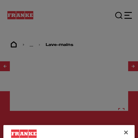
...
Lave-mains
1
/
2
Lave-mains