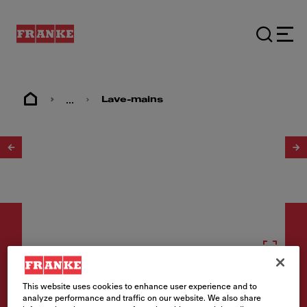
...
Lave-mains
1
/
2
Lave-mains
This website uses cookies to enhance user experience and to
analyze performance and traffic on our website. We also share