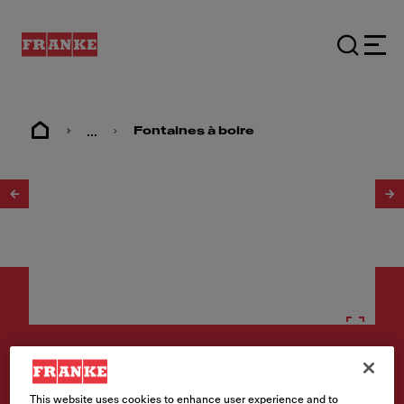
...
Fontaines à boire
1
/
2
Fontaines à boire
This website uses cookies to enhance user experience and to