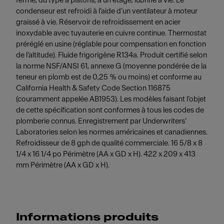
fermé, du type à pistons, à un étage, lubrifié à vie. Le
condenseur est refroidi à l’aide d’un ventilateur à moteur
graissé à vie. Réservoir de refroidissement en acier
inoxydable avec tuyauterie en cuivre continue. Thermostat
préréglé en usine (réglable pour compensation en fonction
de l’altitude). Fluide frigorigène R134a. Produit certifié selon
la norme NSF/ANSI 61, annexe G (moyenne pondérée de la
teneur en plomb est de 0,25 % ou moins) et conforme au
California Health & Safety Code Section 116875
(couramment appelée AB1953). Les modèles faisant l’objet
de cette spécification sont conformes à tous les codes de
plomberie connus. Enregistrement par Underwriters’
Laboratories selon les normes américaines et canadiennes.
Refroidisseur de 8 gph de qualité commerciale. 16 5/8 x 8
1/4 x 16 1/4 po Périmètre (AA x GD x H). 422 x 209 x 413
mm Périmètre (AA x GD x H).
Informations produits