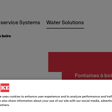
service Systems
Water Solutions
à boire
Fontaines à bo
KEPV
Fontai
e uses cookies to enhance user experience and to analyze performance and traff
 also share information about your use of our site with our social media, adverti
artners.
réfr.