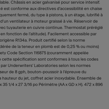
olable. Châssis en acier galvanisé pour service intensif.
té est conforme aux directives d’accessibilité en chaise
uement fermé, du type à pistons, à un étage, lubrifié à
e d’un ventilateur à moteur graissé à vie. Réservoir de
vec tuyauterie en cuivre continue. Thermostat préréglé
n fonction de l’altitude). Facilement accessible par
origène R134a. Produit certifié selon la norme
érée de la teneur en plomb est de 0,25 % ou moins)
afety Code Section 116875 (couramment appelée
e cette spécification sont conformes à tous les codes
par Underwriters’ Laboratories selon les normes
seur de 8 gph, bouton-poussoir à l’épreuve du
 hauteur du jet, coffret acier inoxydable. Ensemble de
x 35 1/4 x 27 3/16 po Périmètre (AA x GD x H). 472 x 896