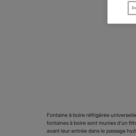
Do
Fontaine à boire réfrigérée universell
fontaines à boire sont munies d’un filt
avant leur entrée dans le passage hyd