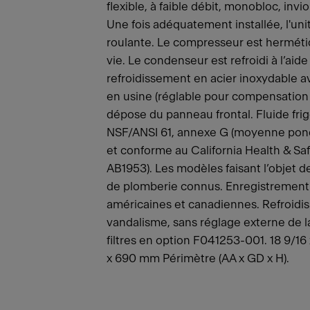
flexible, à faible débit, monobloc, invi
Une fois adéquatement installée, l'uni
roulante. Le compresseur est hermétiq
vie. Le condenseur est refroidi à l’aid
refroidissement en acier inoxydable a
en usine (réglable pour compensation e
dépose du panneau frontal. Fluide frig
NSF/ANSI 61, annexe G (moyenne pond
et conforme au California Health & S
AB1953). Les modèles faisant l’objet d
de plomberie connus. Enregistrement 
américaines et canadiennes. Refroidis
vandalisme, sans réglage externe de la
filtres en option F041253-001. 18 9/16 
x 690 mm Périmètre (AA x GD x H).