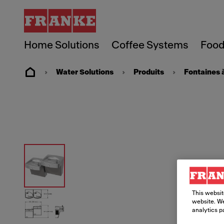
Home Solutions
Coffee Systems
Food
Water Solutions
Produits
Fontaines 
This websit
website. We
analytics p