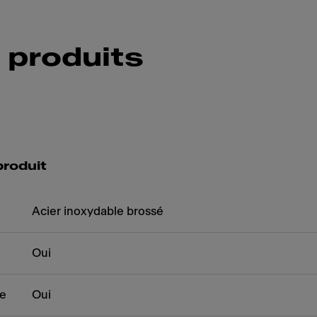
 produits
produit
Acier inoxydable brossé
Oui
me
Oui