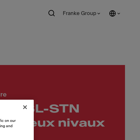
Franke Group
ire
8ACSL-STN
ne deux nivaux
ic on our
sing and