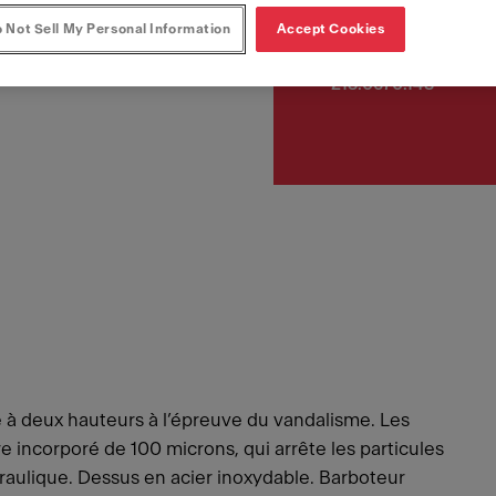
 Not Sell My Personal Information
Accept Cookies
Article Number
213.0670.143
e à deux hauteurs à l’épreuve du vandalisme. Les
re incorporé de 100 microns, qui arrête les particules
raulique. Dessus en acier inoxydable. Barboteur