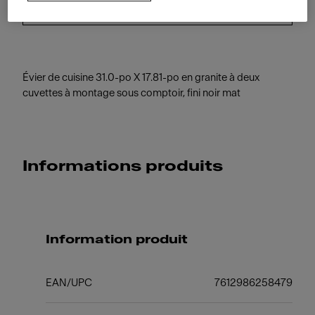
Noir mat
Évier de cuisine 31.0-po X 17.81-po en granite à deux
cuvettes à montage sous comptoir, fini noir mat
Informations produits
Information produit
EAN/UPC
7612986258479