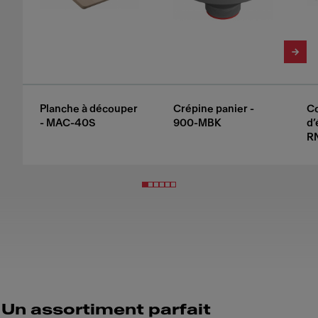
Planche à découper
Crépine panier -
C
- MAC-40S
900-MBK
d’
R
Un assortiment parfait