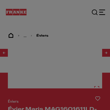
...
Éviers
1
/
3
Éviers
Évier Maris MAG1601611LD-