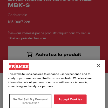
MBK-S
Code article
125.0687.228
Êtes-vous intéressé par ce produit? Cliquez pour trouver un
détaillant près de chez vous.
Achetez le produit
This website uses cookies to enhance user experience and to
analyze performance and traffic on our website. We also share
information about your use of our site with our social media,
advertising and analytics partners.
Do Not Sell My Personal
Accept Cookies
Couleur
Information