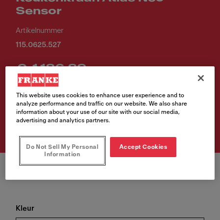
Sensor
Artikelnummer
115.0625.527
€ 1.186,89
Verkoopprijs inclusief BTW.
This website uses cookies to enhance user experience and to
analyze performance and traffic on our website. We also share
information about your use of our site with our social media,
Waar te koop?
advertising and analytics partners.
Do Not Sell My Personal
Accept Cookies
Information
Kleur