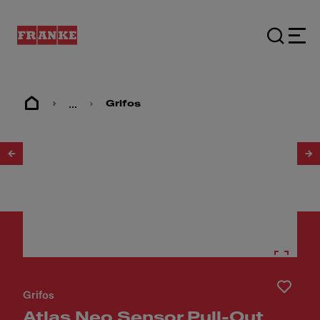
...
Grifos
1
/
5
Grifos
Atlas Neo Sensor Pull-Out