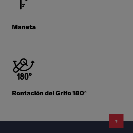
Maneta
Rontación del Grifo 180º
Footer