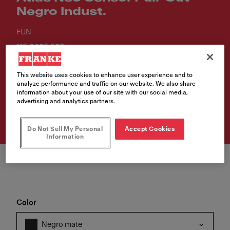
Negro Indust.
FUN
115.0625.527
VAT included. Depending on your delivery address, VAT may vary.
This website uses cookies to enhance user experience and to
analyze performance and traffic on our website. We also share
information about your use of our site with our social media,
advertising and analytics partners.
Comprar producto
Do Not Sell My Personal
Accept Cookies
Information
Color
Negro mate