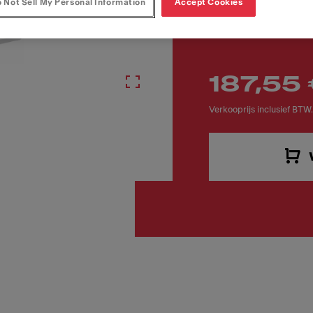
Artikelnummer
 Not Sell My Personal Information
Accept Cookies
112.0711.986
187,55
Verkooprijs inclusief BTW.