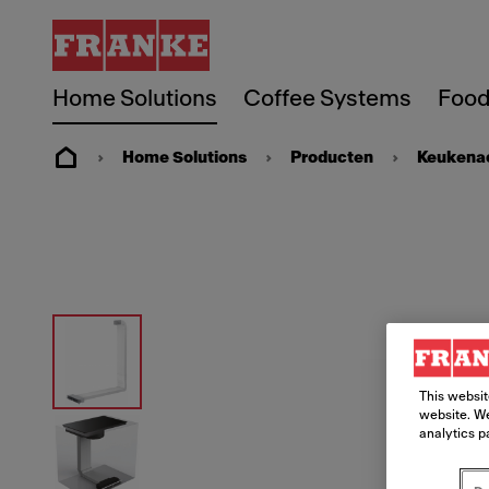
Home Solutions
Coffee Systems
Food
Home Solutions
Producten
Keukena
This websit
website. We
analytics p