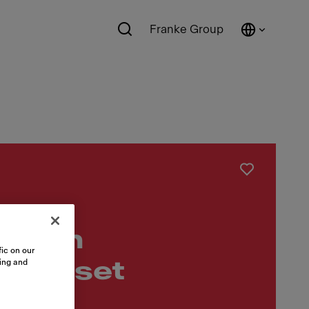
Franke Group
horen
ic on our
sing and
ulatieset