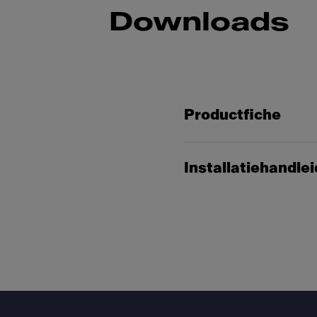
Downloads
Productfiche
Installatiehandle
Footer