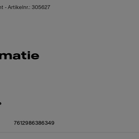
nt - Artikelnr.: 305627
rmatie
e
7612986386349