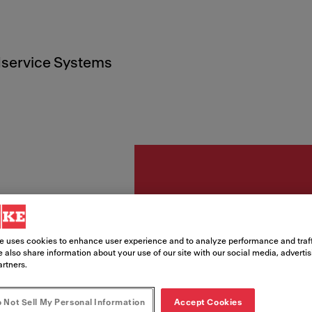
service Systems
Aksesuarlar
Baca K
e uses cookies to enhance user experience and to analyze performance and traff
 also share information about your use of our site with our social media, adverti
artners.
Ürün Kodu
112.0711.986
 Not Sell My Personal Information
Accept Cookies