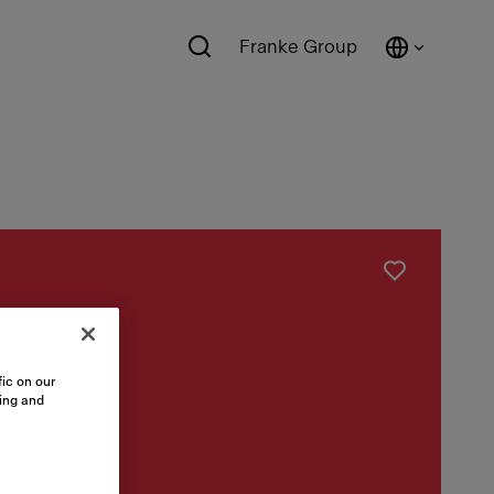
Franke Group
iti
ic on our
sing and