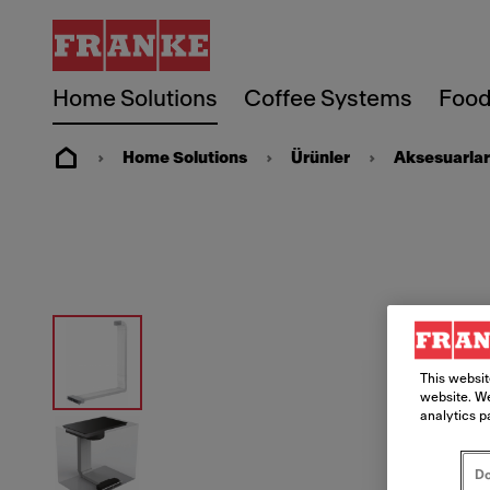
Home Solutions
Coffee Systems
Food
Home Solutions
Ürünler
Aksesuarlar
This websit
website. We
analytics p
Do