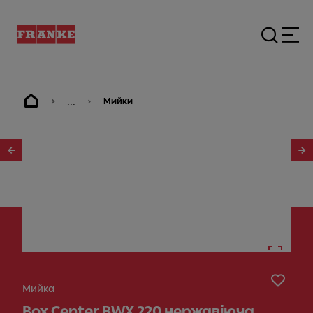
...
Мийки
1
/
5
Мийка
Box Center BWX 220 нержавіюча