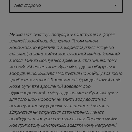
Ліва сторона
Мийка має сучасну і популярну конструкцію в формі
великої і малої чаш без крила. Таким чином
максимально ефективно використовується місце на
стільниці, а зона мийки має сучасний мінімалістичний
вигляд. Мийка монтується врівень зі стільницею, тому
на робочій поверхні не буде місць, де назбирується
забруднення. Змішувач монтується на мийці у завчасно
зробленому отворі. В залежності від моделі такий отвір
може бути вже зроблений заводом або
підфрезерований в місцях, де повинен бути змішувач.
Для того щоб набрати чи злити воду достатньо
натиснути кнопку управління клапаном і вентиль
відкриється чи закриється автоматично. Немає
необхідності занурювати руки в воду. Перелив мийки
має приховану конструкцію, завдяки чому неприємні
запахи залишатимуться в зливній системі, а також не