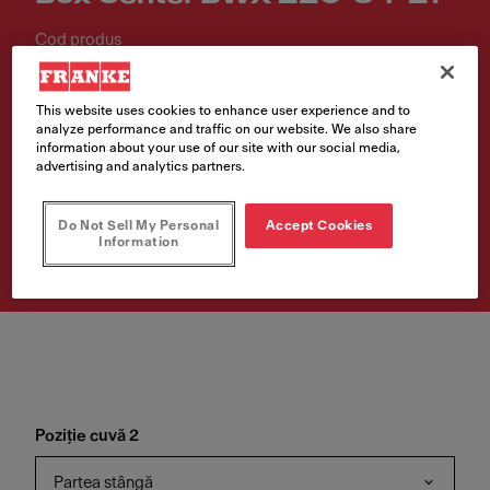
Cod produs
127.0538.260
This website uses cookies to enhance user experience and to
1.736,00 €
analyze performance and traffic on our website. We also share
information about your use of our site with our social media,
Prețul include TVA 21%
advertising and analytics partners.
Do Not Sell My Personal
Accept Cookies
Cumpără
Information
Poziție cuvă 2
Partea stângă