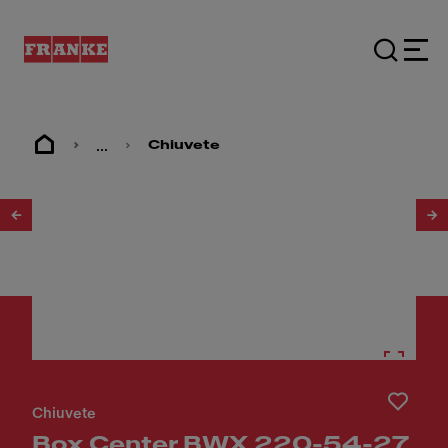
...
Chiuvete
1
/
5
Chiuvete
Box Center BWX 220-54-27