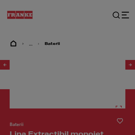
...
Baterii
1
/
3
Baterii
Lina Extractibil monojet