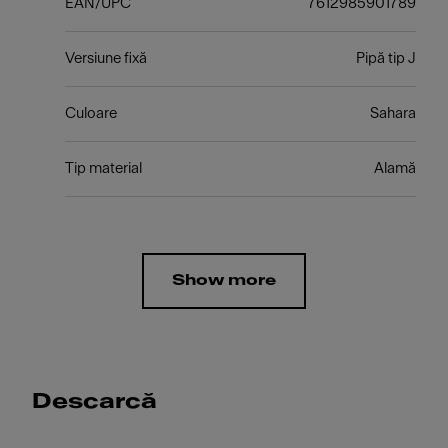
EAN/UPC
7612985901789
Versiune fixă
Pipă tip J
Culoare
Sahara
Tip material
Alamă
Show more
Descarcă