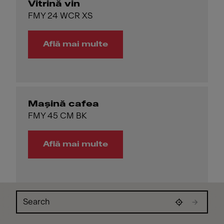
Vitrină vin
FMY 24 WCR XS
Află mai multe
Mașină cafea
FMY 45 CM BK
Află mai multe
Skip map