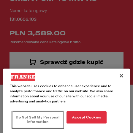
Numer katalogowy
131.0606.103
PLN 3,589.00
Rekomendowana cena katalogowa brutto
Sprawdź gdzie kupić
This website uses cookies to enhance user experience and to
analyze performance and traffic on our website. We also share
information about your use of our site with our social media,
advertising and analytics partners.
Do Not Sell My Personal
Accept Cookies
Information
Piekarnik kompaktowy z funkcją mikrofali Smart FSM 45