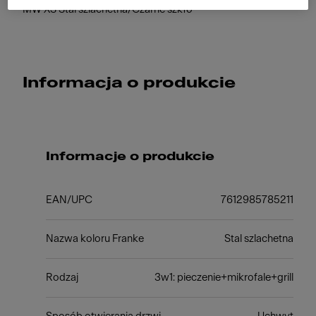
MW XS Stal szlachetna/Czarne szkło
Informacja o produkcie
Informacje o produkcie
EAN/UPC
7612985785211
Nazwa koloru Franke
Stal szlachetna
Rodzaj
3w1: pieczenie+mikrofale+grill