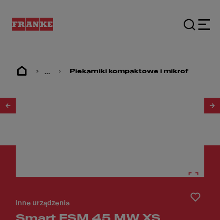
...
Piekarniki kompaktowe i mikrofale
1
/
5
Inne urządzenia
Smart FSM 45 MW XS