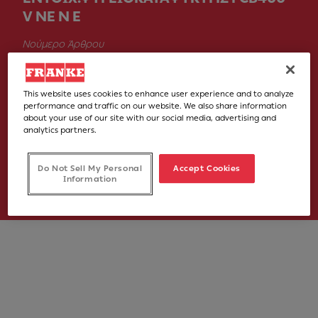
V NE N E
Νούμερο Άρθρου
118.0705.909
This website uses cookies to enhance user experience and to analyze
€ 2,665.00
performance and traffic on our website. We also share information
about your use of our site with our social media, advertising and
VAT included. Depending on your delivery address, VAT may vary.
analytics partners.
Αγοράστε το προϊόν
Do Not Sell My Personal
Accept Cookies
Information