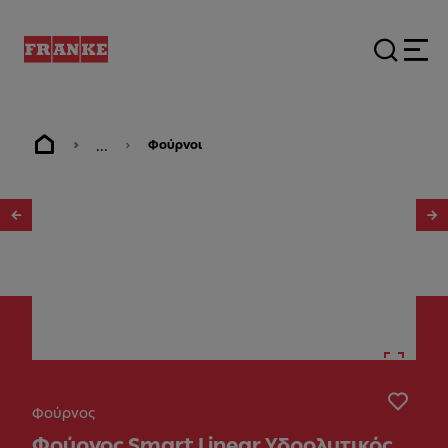
...
Φούρνοι
1
/
3
Φούρνος
Φούρνος Smart Linear Υδρολυτικός