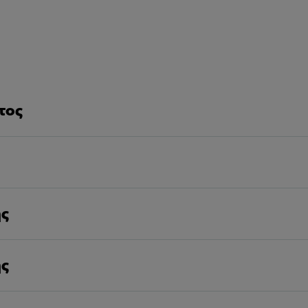
τος
ης
ης