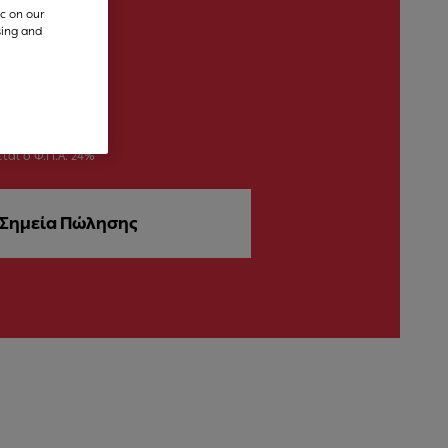
c on our
sing and
ται ο Φ.Π.Α. 24%
Σημεία Πώλησης