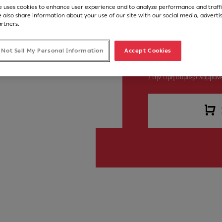
Νούμερο Άρθρου
e uses cookies to enhance user experience and to analyze performance and traffi
116.0605.986
 also share information about your use of our site with our social media, adverti
artners.
 Not Sell My Personal Information
Accept Cookies
775,00 €
Στην τιμή συμπεριλαμβάνε