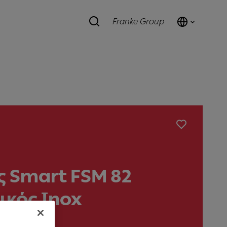
Franke Group
 Smart FSM 82
ικός Inox