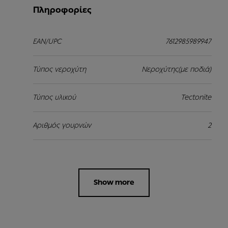
Πληροφορίες
EAN/UPC
7612985989947
Τύπος νεροχύτη
Νεροχύτης(με ποδιά)
Τύπος υλικού
Tectonite
Αριθμός γουρνών
2
Show more