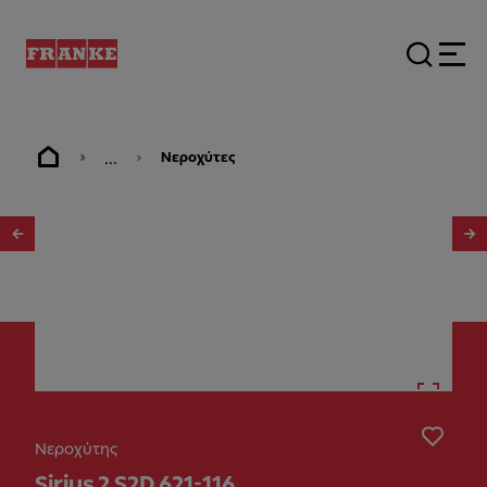
...
Νεροχύτες
1
/
3
Νεροχύτης
Sirius 2 S2D 621-116