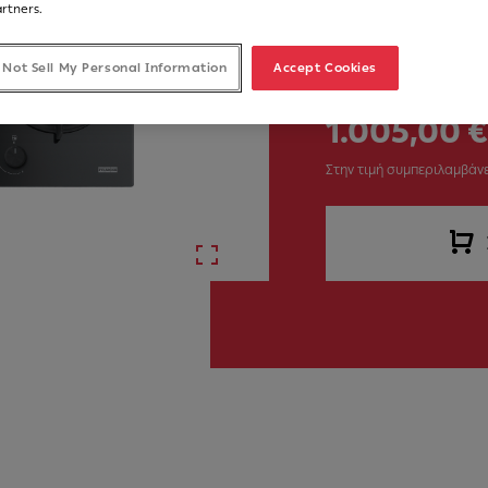
Νούμερο Άρθρου
artners.
106.0374.280
 Not Sell My Personal Information
Accept Cookies
1.005,00 €
Στην τιμή συμπεριλαμβάνε