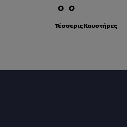
Τέσσερις Καυστήρες
Footer