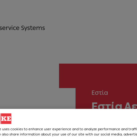
service Systems
Εστία
Εστία Α
Μαύρο 
e uses cookies to enhance user experience and to analyze performance and traffi
 also share information about your use of our site with our social media, adverti