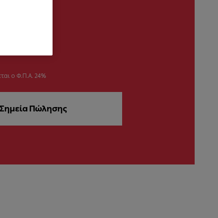
ται ο Φ.Π.Α. 24%
Σημεία Πώλησης