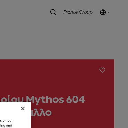
Franke Group
ερίου Mythos 604
Κρύσταλλο
c on our
sing and