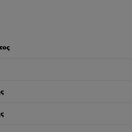
τος
ης
ης