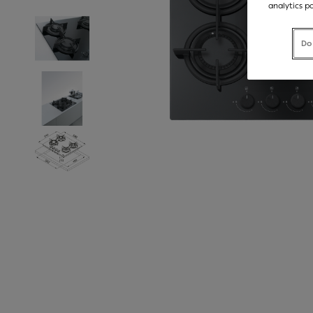
analytics p
Do