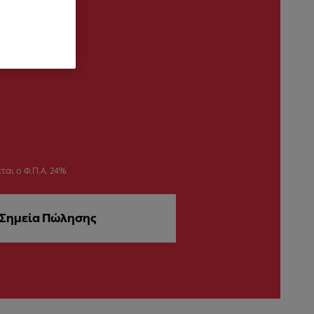
ται ο Φ.Π.Α. 24%
Σημεία Πώλησης