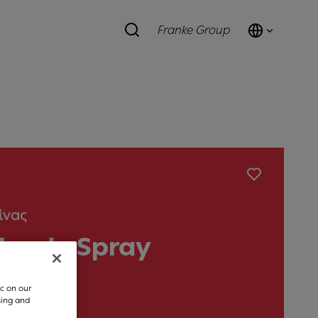
Franke Group
ίνας
lenda Spray
c on our
sing and