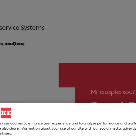
service Systems
ς κουζίνας
Μπαταρία κουζ
Smart G
Νούμερο Άρθρου
e uses cookies to enhance user experience and to analyze performance and traffi
 also share information about your use of our site with our social media, adverti
115.0747.475
artners.