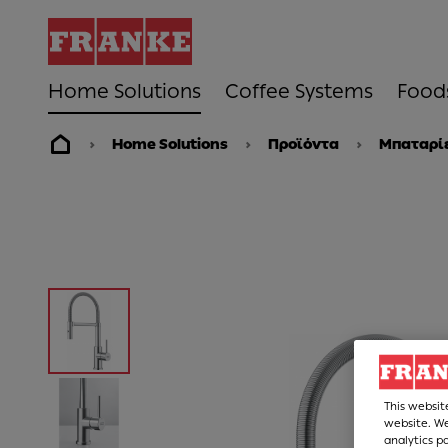
Home Solutions
Coffee Systems
Food
Home Solutions
Προϊόντα
Μπαταρίε
This websit
website. We
analytics p