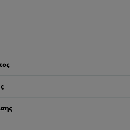
τος
ης
ισης