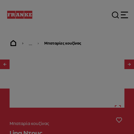
...
Μπαταρίες κουζίνας
1
/
6
Μπαταρία κουζίνας
Lina Ντους