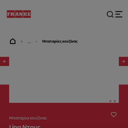
...
Μπαταρίες κουζίνας
1
/
6
Μπαταρία κουζίνας
Lina Ντους