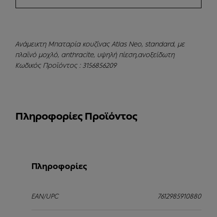
Ανάμεικτη Μπαταρία κουζίνας Atlas Neo, standard, με
πλαϊνό μοχλό, anthracite, υψηλή πίεση,ανοξείδωτη
Κωδικός Προϊόντος : 3156856209
Πληροφορίες Προϊόντος
Πληροφορίες
EAN/UPC
7612985910880