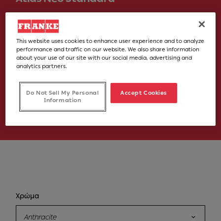
Νούμερο Άρθρου
115.0628.207
This website uses cookies to enhance user experience and to analyze
performance and traffic on our website. We also share information
450,00 €
about your use of our site with our social media, advertising and
analytics partners.
Στην τιμή συμπεριλαμβάνεται ο Φ.Π.Α. 24%
Do Not Sell My Personal
Accept Cookies
Information
Σημεία Πώλησης
Χρώμα
Anthracite