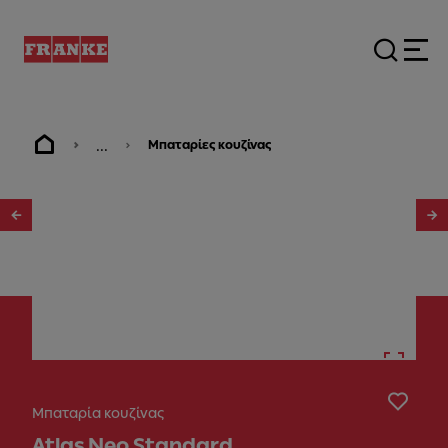
...
Μπαταρίες κουζίνας
1
/
6
Μπαταρία κουζίνας
Atlas Neo Standard