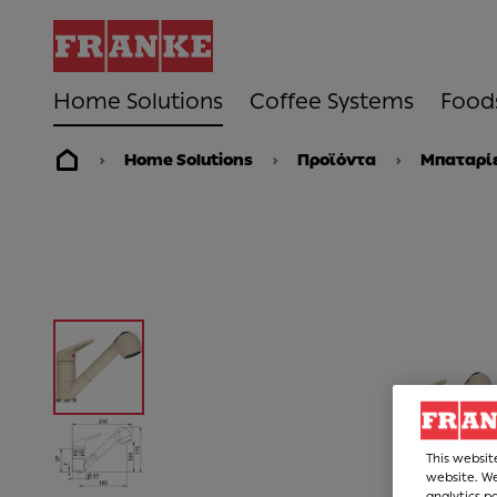
Home Solutions
Coffee Systems
Food
Home Solutions
Προϊόντα
Μπαταρίε
This websit
website. We
analytics p