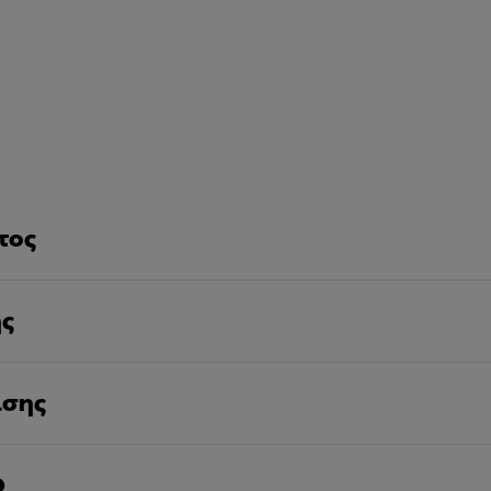
τος
ης
ισης
D