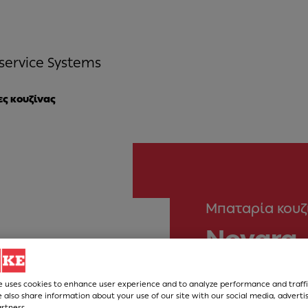
service Systems
ς κουζίνας
Μπαταρία κουζ
Novara-
Νούμερο Άρθρου
e uses cookies to enhance user experience and to analyze performance and traffi
 also share information about your use of our site with our social media, adverti
115.0470.665
artners.