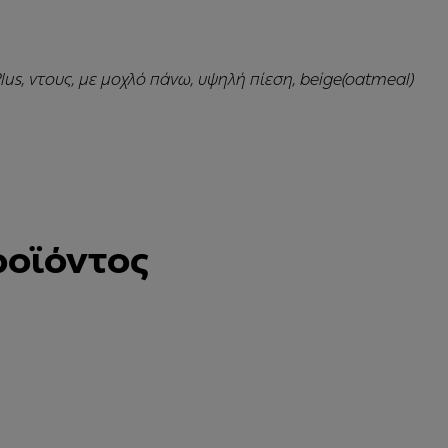
us, ντους, με μοχλό πάνω, υψηλή πίεση, beige(oatmeal)
ροϊόντος