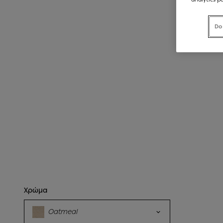
Do
Χρώμα
Oatmeal