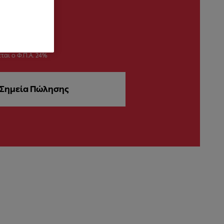
ται ο Φ.Π.Α. 24%
Σημεία Πώλησης