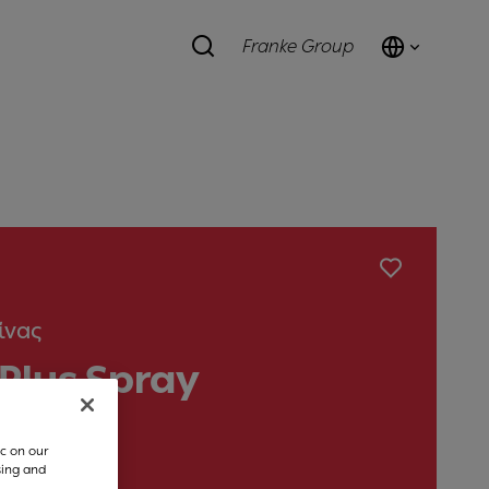
Franke Group
ίνας
Plus Spray
c on our
sing and