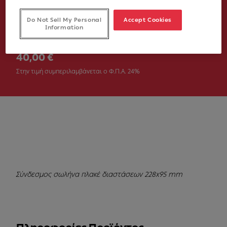
Νούμερο Άρθρου
Do Not Sell My Personal
Accept Cookies
Information
112.0711.903
40,00 €
Στην τιμή συμπεριλαμβάνεται ο Φ.Π.Α. 24%
Σύνδεσμος σωλήνα πλακέ διαστάσεων 228x95 mm