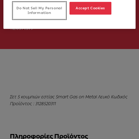
Λευκό
Do Not Sell My Personal
Accept Cookies
Information
Νούμερο Άρθρου
112.0591.399
Σετ 5 κουμπιών εστίας Smart Gas on Metal Λευκό Κωδικός
Προϊόντος : 3128520311
Πληροφορίες Προϊόντος